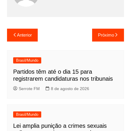
Navegação
Anterior
Próximo
de
Post
Brasil/Mundo
Partidos têm até o dia 15 para
registrarem candidaturas nos tribunais
Serrote FM
8 de agosto de 2026
Brasil/Mundo
Lei amplia punição a crimes sexuais