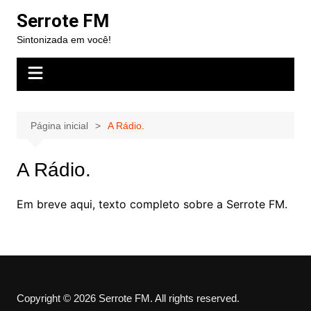
Ir
Serrote FM
para
Sintonizada em você!
o
conteúdo
Página inicial
A Rádio.
A Rádio.
Em breve aqui, texto completo sobre a Serrote FM.
Copyright © 2026 Serrote FM. All rights reserved.