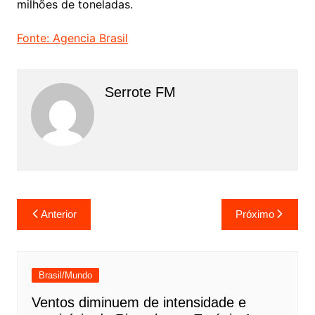
milhões de toneladas.
Fonte: Agencia Brasil
Serrote FM
Navegação
Anterior
Próximo
de
Post
Brasil/Mundo
Ventos diminuem de intensidade e