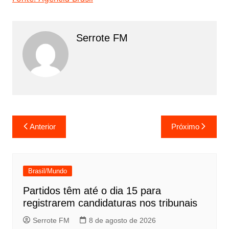
Serrote FM
Navegação
Anterior
Próximo
de
Post
Brasil/Mundo
Partidos têm até o dia 15 para
registrarem candidaturas nos tribunais
Serrote FM
8 de agosto de 2026