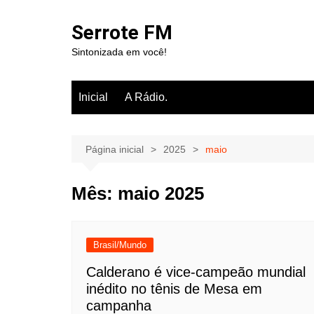
Ir
para
Serrote FM
o
Sintonizada em você!
conteúdo
Inicial
A Rádio.
Página inicial
2025
maio
Mês:
maio 2025
Brasil/Mundo
Calderano é vice-campeão mundial
inédito no tênis de Mesa em
campanha