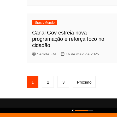
Brasil/Mundo
Canal Gov estreia nova
programação e reforça foco no
cidadão
Serrote FM
16 de maio de 2025
Paginação
1
2
3
Próximo
de
posts