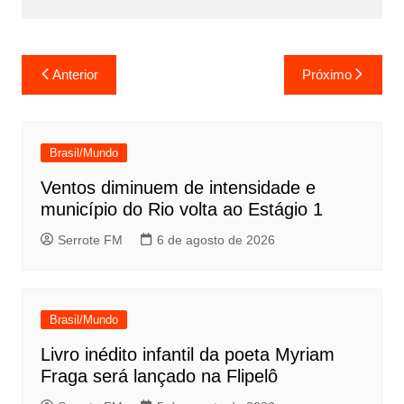
Navegação
Anterior
Próximo
de
Post
Brasil/Mundo
Ventos diminuem de intensidade e
município do Rio volta ao Estágio 1
Serrote FM
6 de agosto de 2026
Brasil/Mundo
Livro inédito infantil da poeta Myriam
Fraga será lançado na Flipelô