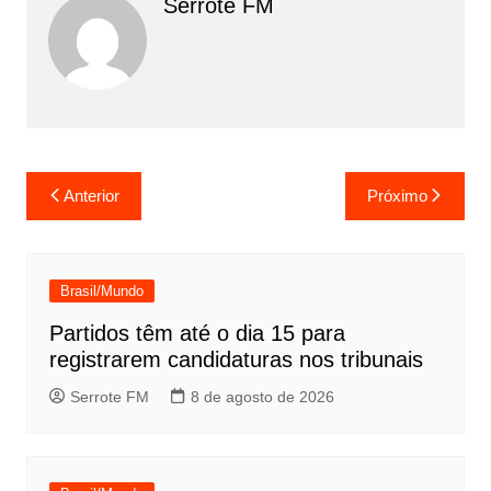
Serrote FM
Navegação
Anterior
Próximo
de
Post
Brasil/Mundo
Partidos têm até o dia 15 para
registrarem candidaturas nos tribunais
Serrote FM
8 de agosto de 2026