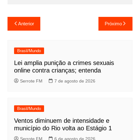
Navegação
Anterior
Próximo
de
Post
Brasil/Mundo
Lei amplia punição a crimes sexuais
online contra crianças; entenda
Serrote FM
7 de agosto de 2026
Brasil/Mundo
Ventos diminuem de intensidade e
município do Rio volta ao Estágio 1
Serrote FM
6 de agosto de 2026