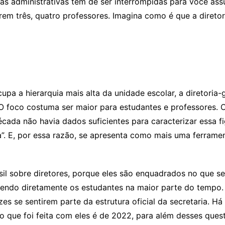
fas administrativas têm de ser interrompidas para você as
em três, quatro professores. Imagina como é que a direto
upa a hierarquia mais alta da unidade escolar, a diretoria
O foco costuma ser maior para estudantes e professores. 
da não havia dados suficientes para caracterizar essa fig
a”. E, por essa razão, se apresenta como mais uma ferram
il sobre diretores, porque eles são enquadrados no que se
dendo diretamente os estudantes na maior parte do temp
es se sentirem parte da estrutura oficial da secretaria. H
ão que foi feita com eles é de 2022, para além desses ques