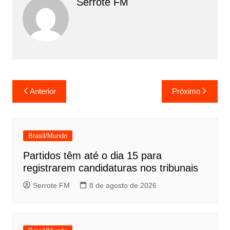
Serrote FM
Navegação
Anterior
Próximo
de
Post
Brasil/Mundo
Partidos têm até o dia 15 para
registrarem candidaturas nos tribunais
Serrote FM
8 de agosto de 2026