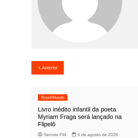
Navegação
Anterior
de
Post
Brasil/Mundo
Livro inédito infantil da poeta
Myriam Fraga será lançado na
Flipelô
Serrote FM
5 de agosto de 2026