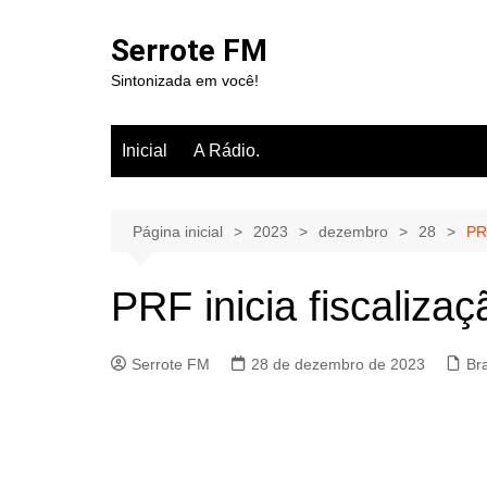
Ir
para
Serrote FM
o
Sintonizada em você!
conteúdo
Inicial
A Rádio.
Página inicial
2023
dezembro
28
PR
PRF inicia fiscaliza
Serrote FM
28 de dezembro de 2023
Br