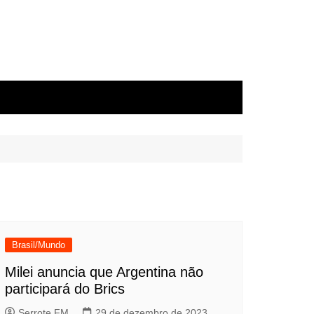
Brasil/Mundo
Milei anuncia que Argentina não
participará do Brics
Serrote FM
29 de dezembro de 2023