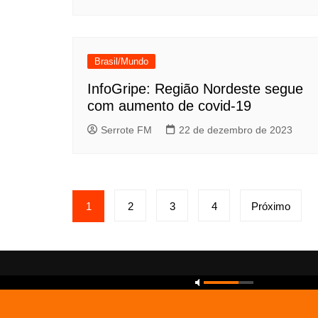
Brasil/Mundo
InfoGripe: Região Nordeste segue
com aumento de covid-19
Serrote FM
22 de dezembro de 2023
Paginação
1
2
3
4
Próximo
de
posts
Copyright © 2026 Serrote FM. All rights reserved.