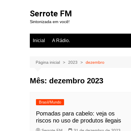
Ir
para
Serrote FM
o
Sintonizada em você!
conteúdo
Inicial
A Rádio.
Página inicial
2023
dezembro
Mês:
dezembro 2023
Brasil/Mundo
Pomadas para cabelo: veja os
riscos no uso de produtos ilegais
Serrote FM
31 de dezembro de 2023