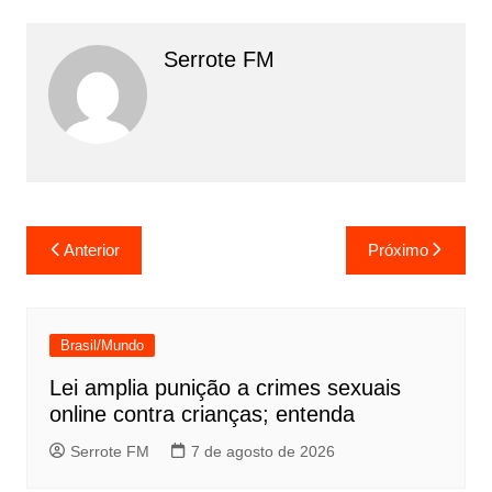
Serrote FM
Navegação
Anterior
Próximo
de
Post
Brasil/Mundo
Lei amplia punição a crimes sexuais
online contra crianças; entenda
Serrote FM
7 de agosto de 2026