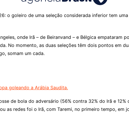
6: o goleiro de uma seleção considerada inferior tem um
ngeles, onde Irã – de Beiranvand – e Bélgica empataram po
da. No momento, as duas seleções têm dois pontos em duas
ngo, somam um cada.
opa goleando a Arábia Saudita.
sse de bola do adversário (56% contra 32% do Irã e 12% do
ou as redes foi o Irã, com Taremi, no primeiro tempo, em 