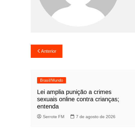
Navegação
Anterior
de
Post
Brasil/Mundo
Lei amplia punição a crimes
sexuais online contra crianças;
entenda
Serrote FM
7 de agosto de 2026