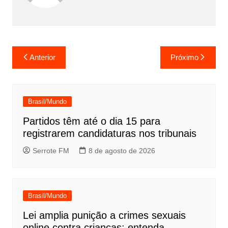
Navegação
Anterior
Próximo
de
Post
Brasil/Mundo
Partidos têm até o dia 15 para
registrarem candidaturas nos tribunais
Serrote FM
8 de agosto de 2026
Brasil/Mundo
Lei amplia punição a crimes sexuais
online contra crianças; entenda