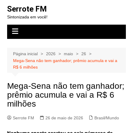
Ir
Serrote FM
para
Sintonizada em você!
o
conteúdo
Página inicial
2026
maio
26
Mega-Sena não tem ganhador; prêmio acumula e vai a
R$ 6 milhões
Mega-Sena não tem ganhador;
prêmio acumula e vai a R$ 6
milhões
Serrote FM
26 de maio de 2026
Brasil/Mundo