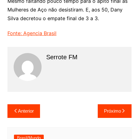
Mesmo faltando pouco tempo para o apito final as
Mulheres de Aço não desistiram. E, aos 50, Dany
Silva decretou o empate final de 3 a 3.
Fonte: Agencia Brasil
Serrote FM
Navegação
Anterior
Próximo
de
Post
Brasil/Mundo