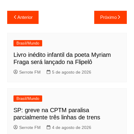
Navegação
Anterior
Próximo
de
Post
Brasil/Mundo
Livro inédito infantil da poeta Myriam
Fraga será lançado na Flipelô
Serrote FM
5 de agosto de 2026
Brasil/Mundo
SP: greve na CPTM paralisa
parcialmente três linhas de trens
Serrote FM
4 de agosto de 2026