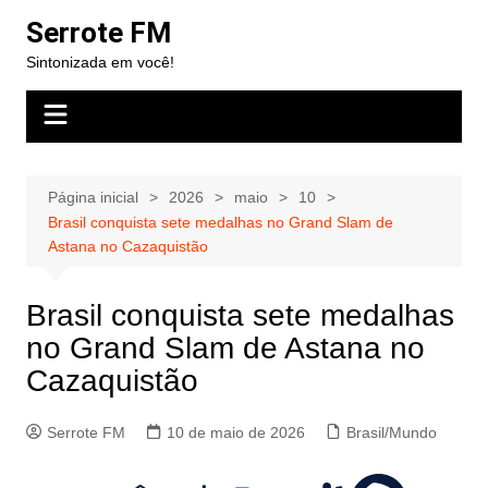
Ir
Serrote FM
para
Sintonizada em você!
o
conteúdo
Página inicial
2026
maio
10
Brasil conquista sete medalhas no Grand Slam de
Astana no Cazaquistão
Brasil conquista sete medalhas
no Grand Slam de Astana no
Cazaquistão
Serrote FM
10 de maio de 2026
Brasil/Mundo