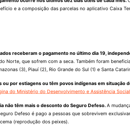
agamento ocorre nos últimos dez dias úteis de cada mês.
O
efício e a composição das parcelas no aplicativo Caixa 
stados receberam o pagamento no último dia 19, indepen
do Norte, que sofrem com a seca. Também foram beneficia
mazonas (3), Piauí (2), Rio Grande do Sul (1) e Santa Catarin
s ou por estiagens ou têm povos indígenas em situação d
ina do Ministério do Desenvolvimento e Assistência Social
lia não têm mais o desconto do Seguro Defeso.
A mudança
 Seguro Defeso é pago a pessoas que sobrevivem exclusiv
racema (reprodução dos peixes).