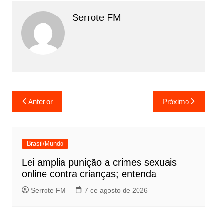
Serrote FM
Navegação
Anterior
Próximo
de
Post
Brasil/Mundo
Lei amplia punição a crimes sexuais
online contra crianças; entenda
Serrote FM
7 de agosto de 2026