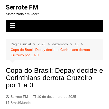
Ir
Serrote FM
para
Sintonizada em você!
o
conteúdo
Página inicial
2025
dezembro
10
Copa do Brasil: Depay decide e Corinthians derrota
Cruzeiro por 1 a 0
Copa do Brasil: Depay decide e
Corinthians derrota Cruzeiro
por 1 a 0
Serrote FM
10 de dezembro de 2025
Brasil/Mundo