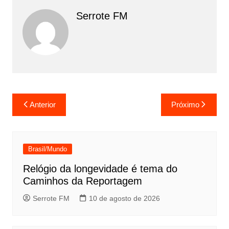
Serrote FM
Navegação
Anterior
Próximo
de
Post
Brasil/Mundo
Relógio da longevidade é tema do
Caminhos da Reportagem
Serrote FM
10 de agosto de 2026