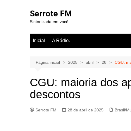
Ir
para
Serrote FM
o
Sintonizada em você!
conteúdo
Inicial
A Rádio.
Página inicial
2025
abril
28
CGU: mai
CGU: maioria dos a
descontos
Serrote FM
28 de abril de 2025
Brasil/M