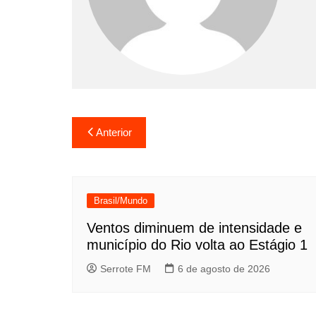
Navegação
Anterior
de
Post
Brasil/Mundo
Ventos diminuem de intensidade e
município do Rio volta ao Estágio 1
Serrote FM
6 de agosto de 2026