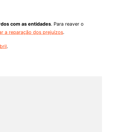
rdos com as entidades
. Para reaver o
r a reparação dos prejuízos
.
ril
.