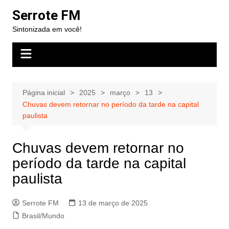
Ir
Serrote FM
para
Sintonizada em você!
o
conteúdo
Página inicial
2025
março
13
Chuvas devem retornar no período da tarde na capital
paulista
Chuvas devem retornar no
período da tarde na capital
paulista
Serrote FM
13 de março de 2025
Brasil/Mundo