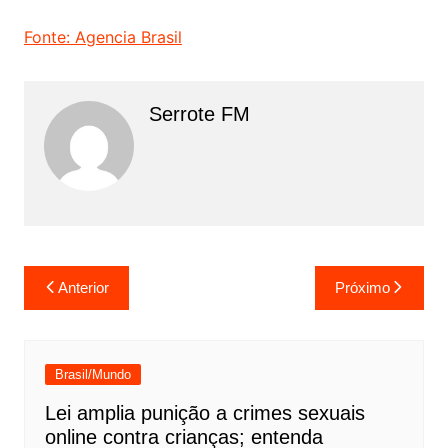
Fonte: Agencia Brasil
Serrote FM
Navegação
Anterior
Próximo
de
Post
Brasil/Mundo
Lei amplia punição a crimes sexuais
online contra crianças; entenda