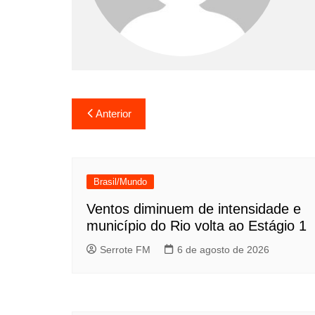
Navegação
Anterior
de
Post
Brasil/Mundo
Ventos diminuem de intensidade e
município do Rio volta ao Estágio 1
Serrote FM
6 de agosto de 2026