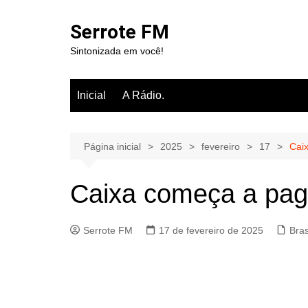
Ir
para
Serrote FM
o
Sintonizada em você!
conteúdo
Inicial
A Rádio.
Página inicial
2025
fevereiro
17
Caix
Caixa começa a paga
Serrote FM
17 de fevereiro de 2025
Bra