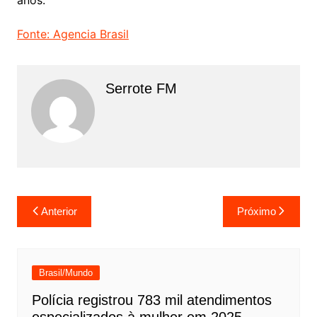
Fonte: Agencia Brasil
Serrote FM
Navegação
Anterior
Próximo
de
Post
Brasil/Mundo
Polícia registrou 783 mil atendimentos
especializados à mulher em 2025