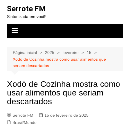
Ir
Serrote FM
para
Sintonizada em você!
o
conteúdo
Página inicial
2025
fevereiro
15
Xodó de Cozinha mostra como usar alimentos que
seriam descartados
Xodó de Cozinha mostra como
usar alimentos que seriam
descartados
Serrote FM
15 de fevereiro de 2025
Brasil/Mundo