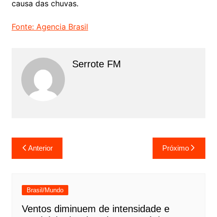
causa das chuvas.
Fonte: Agencia Brasil
Serrote FM
Navegação
Anterior
Próximo
de
Post
Brasil/Mundo
Ventos diminuem de intensidade e