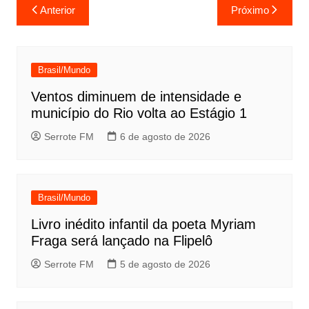
Navegação
Anterior
Próximo
de
Post
Brasil/Mundo
Ventos diminuem de intensidade e
município do Rio volta ao Estágio 1
Serrote FM
6 de agosto de 2026
Brasil/Mundo
Livro inédito infantil da poeta Myriam
Fraga será lançado na Flipelô
Serrote FM
5 de agosto de 2026