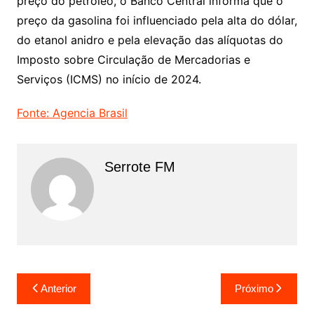
preço do petróleo, o Banco Central informa que o
preço da gasolina foi influenciado pela alta do dólar,
do etanol anidro e pela elevação das alíquotas do
Imposto sobre Circulação de Mercadorias e
Serviços (ICMS) no início de 2024.
Fonte: Agencia Brasil
Serrote FM
Navegação
Anterior
Próximo
de