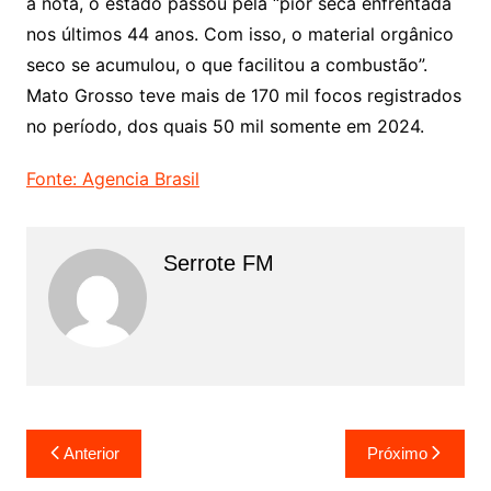
a nota, o estado passou pela “pior seca enfrentada
nos últimos 44 anos. Com isso, o material orgânico
seco se acumulou, o que facilitou a combustão”.
Mato Grosso teve mais de 170 mil focos registrados
no período, dos quais 50 mil somente em 2024.
Fonte: Agencia Brasil
Serrote FM
Navegação
Anterior
Próximo
de