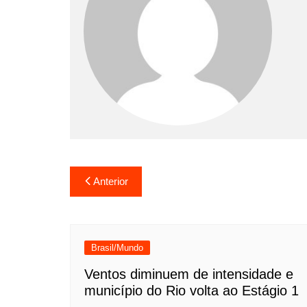
Navegação
Anterior
de
Post
Brasil/Mundo
Ventos diminuem de intensidade e
município do Rio volta ao Estágio 1