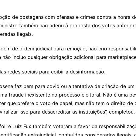
oção de postagens com ofensas e crimes contra a honra d
 ministro também não aderiu à proposta dos votos anteriore
radas ilegais.
em de ordem judicial para remoção, não crio responsabilid
não incluo qualquer obrigação adicional para marketplaces
s redes sociais para coibir a desinformação.
osene faz bem para covid ou a tentativa de criação de um
 fraude inexistente no processo eleitoral. Não é uma pess
zer que prefere o voto de papel, mas não tem o direito de 
iralizar isso para desacreditar as instituições”, completou.
offoli e Luiz Fux também votaram a favor da responsabiliz
s notificação extrajudicial, conteúdos considerados ilega