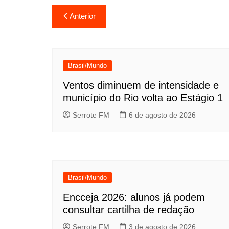
Navegação
Anterior
de
Post
Brasil/Mundo
Ventos diminuem de intensidade e
município do Rio volta ao Estágio 1
Serrote FM
6 de agosto de 2026
Brasil/Mundo
Encceja 2026: alunos já podem
consultar cartilha de redação
Serrote FM
3 de agosto de 2026