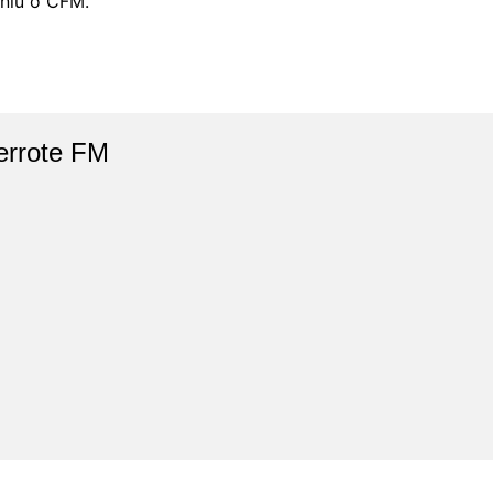
finiu o CFM.
errote FM