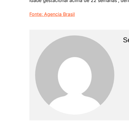
idade gestacional acima de 22 semanas”, de
Fonte: Agencia Brasil
S