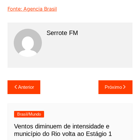
Fonte: Agencia Brasil
Serrote FM
Navegação
Anterior
Próximo
de
Post
Brasil/Mundo
Ventos diminuem de intensidade e
município do Rio volta ao Estágio 1