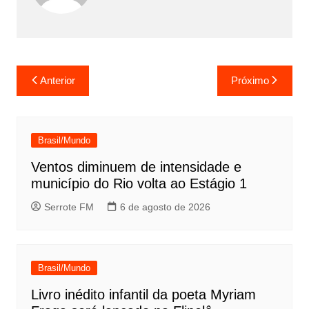
Navegação
Anterior
Próximo
de
Post
Brasil/Mundo
Ventos diminuem de intensidade e
município do Rio volta ao Estágio 1
Serrote FM
6 de agosto de 2026
Brasil/Mundo
Livro inédito infantil da poeta Myriam