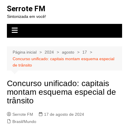
Ir
Serrote FM
para
Sintonizada em você!
o
conteúdo
Página inicial
2024
agosto
17
Concurso unificado: capitais montam esquema especial
de trânsito
Concurso unificado: capitais
montam esquema especial de
trânsito
Serrote FM
17 de agosto de 2024
Brasil/Mundo