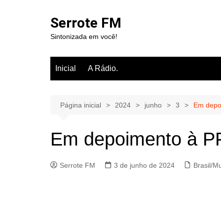
Ir
para
Serrote FM
o
Sintonizada em você!
conteúdo
Inicial
A Rádio.
Página inicial
2024
junho
3
Em depoi
Em depoimento à PF
Serrote FM
3 de junho de 2024
Brasil/M