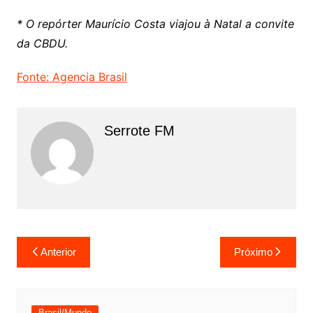
* O repórter Maurício Costa viajou à Natal a convite
da CBDU.
Fonte: Agencia Brasil
Serrote FM
Navegação
Anterior
Próximo
de
Post
Brasil/Mundo