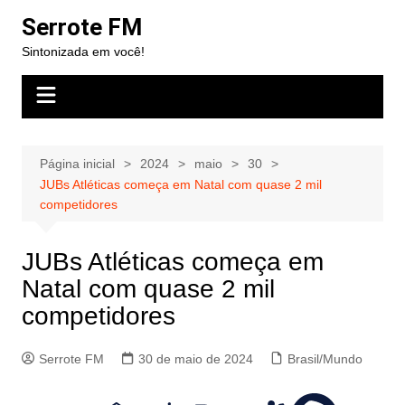
Ir
Serrote FM
para
Sintonizada em você!
o
conteúdo
Página inicial
2024
maio
30
JUBs Atléticas começa em Natal com quase 2 mil
competidores
JUBs Atléticas começa em
Natal com quase 2 mil
competidores
Serrote FM
30 de maio de 2024
Brasil/Mundo