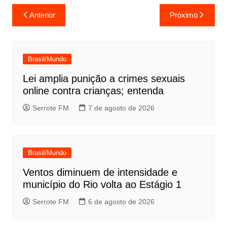
Navegação
Anterior
Próximo
de
Post
Brasil/Mundo
Lei amplia punição a crimes sexuais
online contra crianças; entenda
Serrote FM
7 de agosto de 2026
Brasil/Mundo
Ventos diminuem de intensidade e
município do Rio volta ao Estágio 1
Serrote FM
6 de agosto de 2026