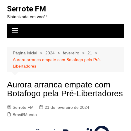
Ir
Serrote FM
para
Sintonizada em você!
o
conteúdo
Página inicial
2024
fevereiro
21
Aurora arranca empate com Botafogo pela Pré-
Libertadores
Aurora arranca empate com
Botafogo pela Pré-Libertadores
Serrote FM
21 de fevereiro de 2024
Brasil/Mundo