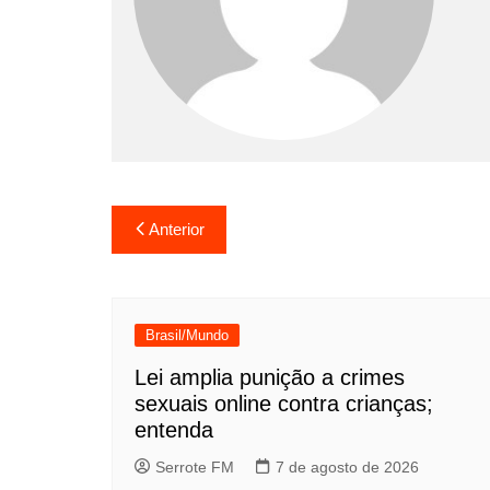
Navegação
Anterior
de
Post
Brasil/Mundo
Lei amplia punição a crimes
sexuais online contra crianças;
entenda
Serrote FM
7 de agosto de 2026