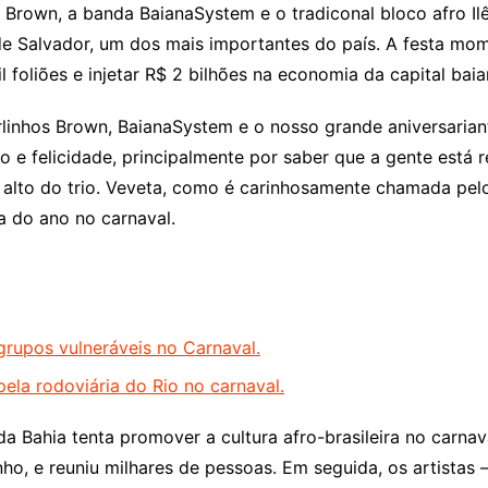
s Brown, a banda BaianaSystem e o tradiconal bloco afro I
l de Salvador, um dos mais importantes do país. A festa m
il foliões e injetar R$ 2 bilhões na economia da capital ba
linhos Brown, BaianaSystem e o nosso grande aniversariant
o e felicidade, principalmente por saber que a gente está 
o alto do trio. Veveta, como é carinhosamente chamada pel
 do ano no carnaval.
 grupos vulneráveis no Carnaval.
la rodoviária do Rio no carnaval.
 da Bahia tenta promover a cultura afro-brasileira no carna
nho, e reuniu milhares de pessoas. Em seguida, os artistas