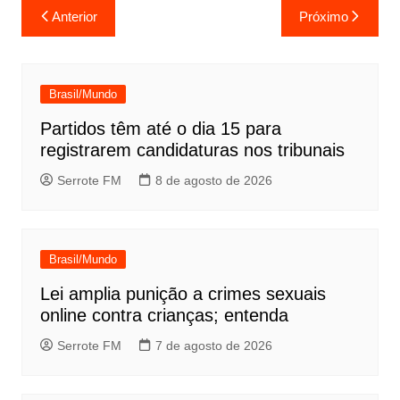
Navegação
Anterior
Próximo
de
Post
Brasil/Mundo
Partidos têm até o dia 15 para
registrarem candidaturas nos tribunais
Serrote FM
8 de agosto de 2026
Brasil/Mundo
Lei amplia punição a crimes sexuais
online contra crianças; entenda
Serrote FM
7 de agosto de 2026