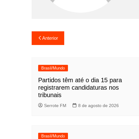
Navegação
Anterior
de
Post
Brasil/Mundo
Partidos têm até o dia 15 para
registrarem candidaturas nos
tribunais
Serrote FM
8 de agosto de 2026
Brasil/Mundo