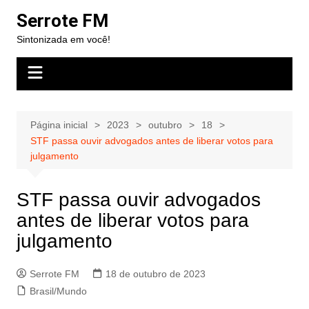
Ir
Serrote FM
para
Sintonizada em você!
o
conteúdo
Página inicial
2023
outubro
18
STF passa ouvir advogados antes de liberar votos para
julgamento
STF passa ouvir advogados
antes de liberar votos para
julgamento
Serrote FM
18 de outubro de 2023
Brasil/Mundo