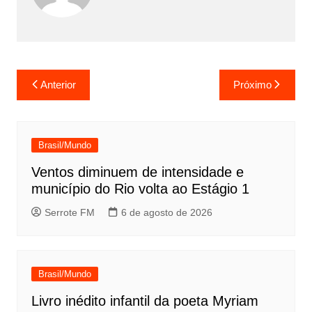
Navegação
Anterior
Próximo
de
Post
Brasil/Mundo
Ventos diminuem de intensidade e
município do Rio volta ao Estágio 1
Serrote FM
6 de agosto de 2026
Brasil/Mundo
Livro inédito infantil da poeta Myriam